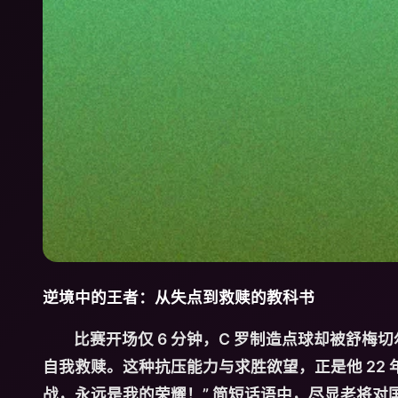
逆境中的王者：从失点到救赎的教科书
比赛开场仅 6 分钟，C 罗制造点球却被舒
自我救赎。这种抗压能力与求胜欲望，正是他 22 
战，永远是我的荣耀！” 简短话语中，尽显老将对