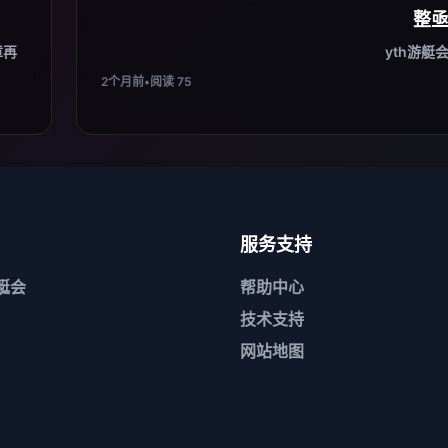
整
章再
yth游艇会
2个月前
•
阅读 75
服务支持
游艇会
帮助中心
技术支持
网站地图