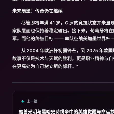
未来展望：传奇仍在继续
尽管即将年满 41 岁，C 罗的竞技状态并未显
家队层面也保持着稳定输出。接下来，葡萄牙将在
军。而他的终极目标 —— 率队征战美加墨世界杯 
从 2004 年欧洲杯初露锋芒，到 2025 年欧
故事不仅是技术与天赋的胜利，更是职业精神与自
在更高处为自己树立新的标杆。”
上一篇
魔兽光明与黑暗史诗纷争中的英雄觉醒与命运