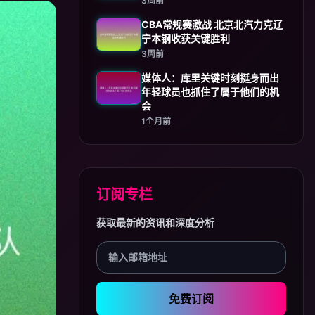
3周前
CBA常规赛激战 北京北汽力克辽
宁本钢收获关键胜利
3周前
媒体人：库里关键时刻挺身而出
年轻球员也抓住了属于他们的机
会
1个月前
订阅专栏
获取最新的资讯和深度分析
免费订阅