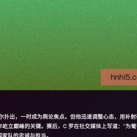
梅切尔扑出，一时成为舆论焦点。但他迅速调整心态，用补
年屹立巅峰的关键。赛后，C 罗在社交媒体上写道：“为
国家队的忠诚与担当。