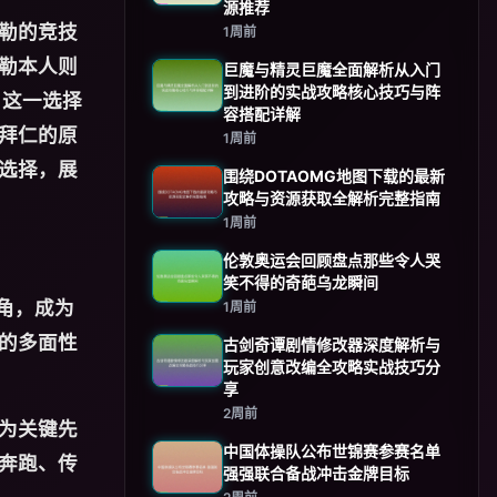
源推荐
勒的竞技
1周前
勒本人则
巨魔与精灵巨魔全面解析从入门
到进阶的实战攻略核心技巧与阵
，这一选择
容搭配详解
拜仁的原
1周前
选择，展
围绕DOTAOMG地图下载的最新
攻略与资源获取全解析完整指南
1周前
伦敦奥运会回顾盘点那些令人哭
笑不得的奇葩乌龙瞬间
角，成为
1周前
的多面性
古剑奇谭剧情修改器深度解析与
玩家创意改编全攻略实战技巧分
享
2周前
为关键先
中国体操队公布世锦赛参赛名单
奔跑、传
强强联合备战冲击金牌目标