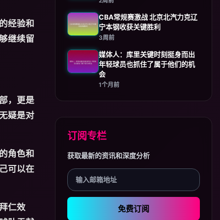
2周前
CBA常规赛激战 北京北汽力克辽
的经验和
宁本钢收获关键胜利
够继续留
3周前
媒体人：库里关键时刻挺身而出
年轻球员也抓住了属于他们的机
会
1个月前
部，更是
无疑是对
订阅专栏
的角色和
获取最新的资讯和深度分析
己可以在
拜仁效
免费订阅