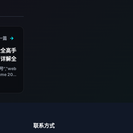
一篇
大全高手
篇详解全
","web
me 20...
联系方式